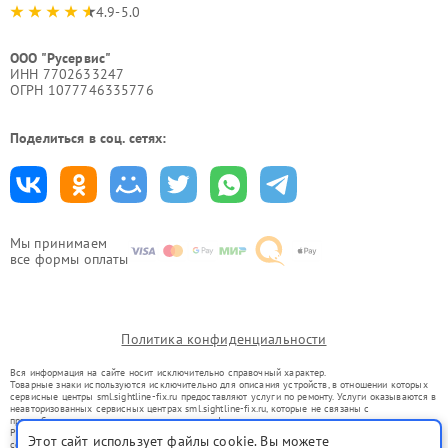
4.9-5.0
ООО "Русервис"
ИНН 7702633247
ОГРН 1077746335776
Поделиться в соц. сетях:
Мы принимаем
все формы оплаты
Политика конфиденциальности
Вся информация на сайте носит исключительно справочный характер.
Товарные знаки используются исключительно для описания устройств, в отношении которых
сервисные центры sml.sightline-fix.ru предоставляют услуги по ремонту. Услуги оказываются в
неавторизованных сервисных центрах sml.sightline-fix.ru, которые не связаны с
правообладателями товарных знаков или их официальными представителями.
Ремонт осуществляется для устройств, уже введенных в гражданский оборот в соответствии
Этот сайт использует файлы cookie. Вы можете
со статьей 1487 ГК РФ.