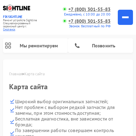
+7 (800) 301-55-83
Ежедневно, с 10:00 до 20:00
FIX-SIGHTLINE
+7 (800) 301-55-83
Ремонт устройств Sightline
Специализированный
Звонок бесплатный по РФ
cервисный центр г.
Смоленск
Мы ремонтируем
Позвонить
Главная
Карта сайта
Ремонт оптических прицелов Sightline
Карта сайта
Широкий выбор оригинальных запчастей;
Нет проблем с выбором редкой запчасти для
замены, при этом стоимость доступная;
Бесплатная диагностика, вне зависимости от
брэнда;
По завершении работы совершаем контроль