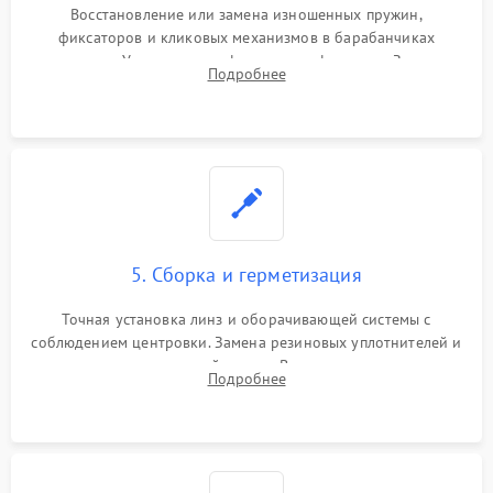
Восстановление или замена изношенных пружин,
фиксаторов и кликовых механизмов в барабанчиках
поправок. Устранение люфтов в трансфокаторе. Замена
Подробнее
поврежденных линз, разбитой сетки или восстановление
контактов в цепи подсветки прицельной марки.
5. Сборка и герметизация
Точная установка линз и оборачивающей системы с
соблюдением центровки. Замена резиновых уплотнителей и
нанесение влагозащитной смазки. Вакуумирование корпуса
Подробнее
и заполнение его осушенным азотом или аргоном для
защиты линз от внутреннего запотевания.