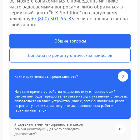
Вы можете ознакомиться с приведенными ниже
часто задаваемыми вопросами, либо обратиться в
сервисный центр “FIX-Sightline” по следующему
телефону
+7 (800) 301-55-83
если не нашли ответ на
свой вопрос.
Общие вопросы
Вопросы по ремонту оптических прицелов
Какие документы вы предоставляете?
На этапе приема устройства на диагностику и последующий
ремонт вам будет предоставлен заказ-наряд с указанием страховых
обязательств на ваше устройство. Далее, после выполнения работ
по ремонту техники, вы получите акт выполненных работ и
гарантийный талон.
Я уже знаю в чем неисправность и какой
ремонт необходим. Для чего проводить
диагностику?