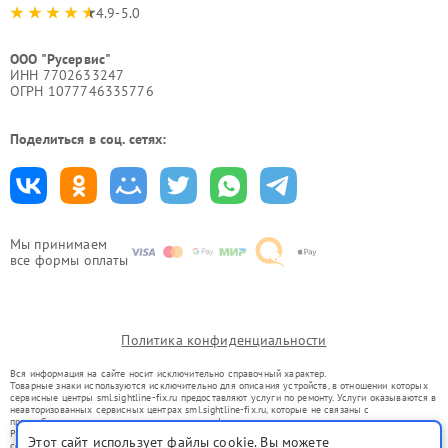
4.9-5.0
ООО "Русервис"
ИНН 7702633247
ОГРН 1077746335776
Поделиться в соц. сетях:
Мы принимаем
все формы оплаты
Политика конфиденциальности
Вся информация на сайте носит исключительно справочный характер.
Товарные знаки используются исключительно для описания устройств, в отношении которых
сервисные центры sml.sightline-fix.ru предоставляют услуги по ремонту. Услуги оказываются в
неавторизованных сервисных центрах sml.sightline-fix.ru, которые не связаны с
правообладателями товарных знаков или их официальными представителями.
Ремонт осуществляется для устройств, уже введенных в гражданский оборот в соответствии
Этот сайт использует файлы cookie. Вы можете
со статьей 1487 ГК РФ.