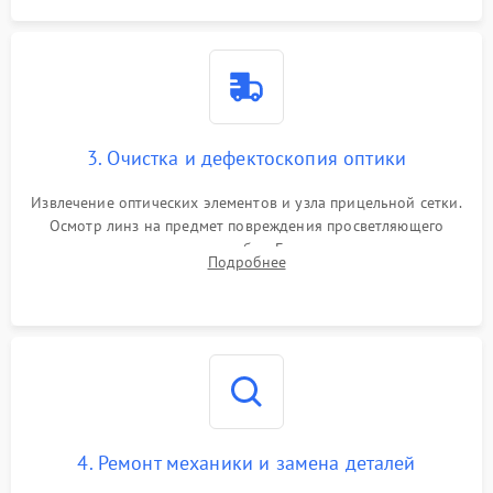
3. Очистка и дефектоскопия оптики
Извлечение оптических элементов и узла прицельной сетки.
Осмотр линз на предмет повреждения просветляющего
покрытия или появления грибка. Бережная очистка стекол
Подробнее
спецрастворами. Проверка целостности гравированной
сетки и модуля ее подсветки.
4. Ремонт механики и замена деталей