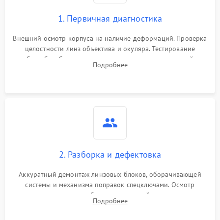
1. Первичная диагностика
Внешний осмотр корпуса на наличие деформаций. Проверка
целостности линз объектива и окуляра. Тестирование
работы барабанчиков ввода поправок, кольца отстройки
Подробнее
параллакса и зума. Выявление сколов, внутренних
загрязнений и нарушений герметичности.
2. Разборка и дефектовка
Аккуратный демонтаж линзовых блоков, оборачивающей
системы и механизма поправок спецключами. Осмотр
внутренних резьбовых соединений, пружин и
Подробнее
уплотнительных колец. Поиск причин люфта, смещения
точки попадания или заклинивания подвижных частей.