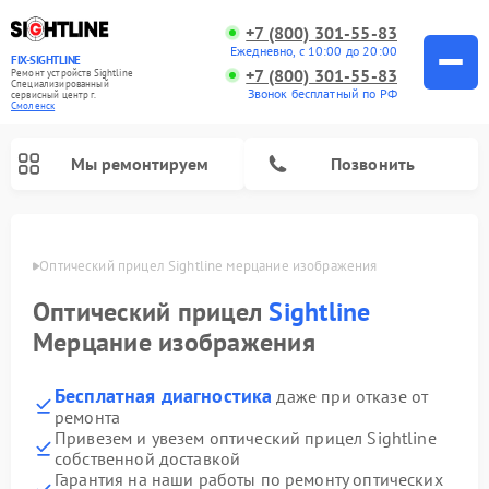
+7 (800) 301-55-83
Ежедневно, с 10:00 до 20:00
FIX-SIGHTLINE
+7 (800) 301-55-83
Ремонт устройств Sightline
Специализированный
Звонок бесплатный по РФ
cервисный центр г.
Смоленск
Мы ремонтируем
Позвонить
енске
Оптический прицел Sightline мерцание изображения
Ремонт оптических прицелов Sightline
Оптический прицел
Sightline
Мерцание изображения
Бесплатная диагностика
даже при отказе от
ремонта
Привезем и увезем оптический прицел Sightline
собственной доставкой
Гарантия на наши работы по ремонту оптических