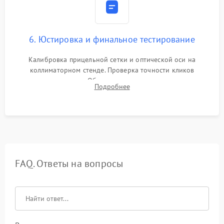
6. Юстировка и финальное тестирование
Калибровка прицельной сетки и оптической оси на
коллиматорном стенде. Проверка точности кликов
механизма поправок. Обязательное испытание прицела на
Подробнее
ударном стенде для проверки устойчивости к отдаче и
гарантии сохранения точки пристрелки.
FAQ. Ответы на вопросы