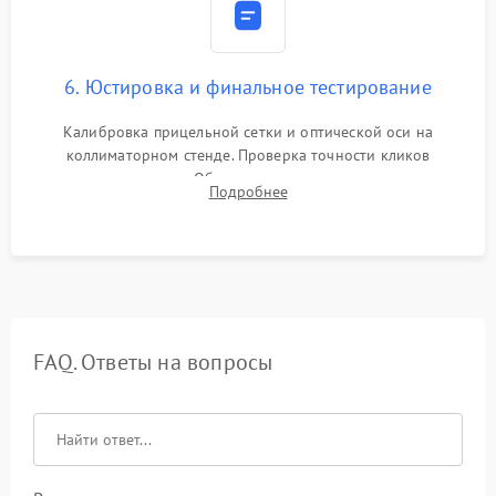
6. Юстировка и финальное тестирование
Калибровка прицельной сетки и оптической оси на
коллиматорном стенде. Проверка точности кликов
механизма поправок. Обязательное испытание прицела на
Подробнее
ударном стенде для проверки устойчивости к отдаче и
гарантии сохранения точки пристрелки.
FAQ. Ответы на вопросы