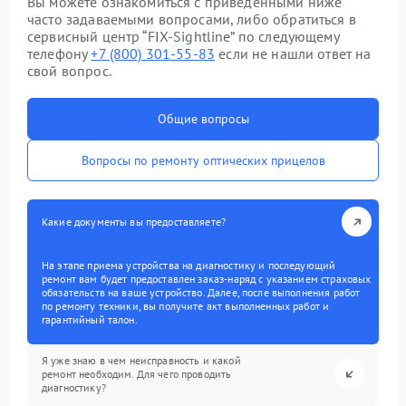
Вы можете ознакомиться с приведенными ниже
часто задаваемыми вопросами, либо обратиться в
сервисный центр “FIX-Sightline” по следующему
телефону
+7 (800) 301-55-83
если не нашли ответ на
свой вопрос.
Общие вопросы
Вопросы по ремонту оптических прицелов
Какие документы вы предоставляете?
На этапе приема устройства на диагностику и последующий
ремонт вам будет предоставлен заказ-наряд с указанием страховых
обязательств на ваше устройство. Далее, после выполнения работ
по ремонту техники, вы получите акт выполненных работ и
гарантийный талон.
Я уже знаю в чем неисправность и какой
ремонт необходим. Для чего проводить
диагностику?