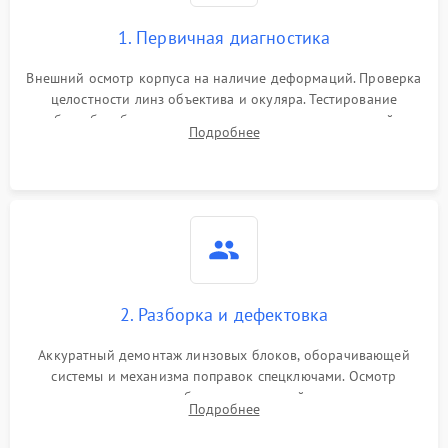
1. Первичная диагностика
Внешний осмотр корпуса на наличие деформаций. Проверка
целостности линз объектива и окуляра. Тестирование
работы барабанчиков ввода поправок, кольца отстройки
Подробнее
параллакса и зума. Выявление сколов, внутренних
загрязнений и нарушений герметичности.
2. Разборка и дефектовка
Аккуратный демонтаж линзовых блоков, оборачивающей
системы и механизма поправок спецключами. Осмотр
внутренних резьбовых соединений, пружин и
Подробнее
уплотнительных колец. Поиск причин люфта, смещения
точки попадания или заклинивания подвижных частей.