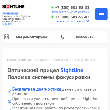
+7 (800) 301-55-83
Ежедневно, с 10:00 до 20:00
FIX-SIGHTLINE
+7 (800) 301-55-83
Ремонт устройств Sightline
Специализированный
Звонок бесплатный по РФ
cервисный центр г.
Смоленск
Мы ремонтируем
Позвонить
енске
Оптический прицел Sightline поломка системы фокусировки
Ремонт оптических прицелов Sightline
Оптический прицел
Sightline
Поломка системы фокусировки
Бесплатная диагностика
даже при отказе от
ремонта
Привезем и увезем оптический прицел Sightline
собственной доставкой
Гарантия на наши работы по ремонту оптических