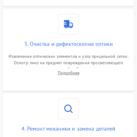
3. Очистка и дефектоскопия оптики
Извлечение оптических элементов и узла прицельной сетки.
Осмотр линз на предмет повреждения просветляющего
покрытия или появления грибка. Бережная очистка стекол
Подробнее
спецрастворами. Проверка целостности гравированной
сетки и модуля ее подсветки.
4. Ремонт механики и замена деталей