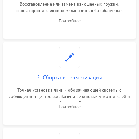
Восстановление или замена изношенных пружин,
фиксаторов и кликовых механизмов в барабанчиках
поправок. Устранение люфтов в трансфокаторе. Замена
Подробнее
поврежденных линз, разбитой сетки или восстановление
контактов в цепи подсветки прицельной марки.
5. Сборка и герметизация
Точная установка линз и оборачивающей системы с
соблюдением центровки. Замена резиновых уплотнителей и
нанесение влагозащитной смазки. Вакуумирование корпуса
Подробнее
и заполнение его осушенным азотом или аргоном для
защиты линз от внутреннего запотевания.