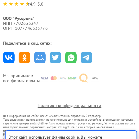
4.9-5.0
ООО "Русервис"
ИНН 7702633247
ОГРН 1077746335776
Поделиться в соц. сетях:
Мы принимаем
все формы оплаты
Политика конфиденциальности
Вся информация на сайте носит исключительно справочный характер.
Товарные знаки используются исключительно для описания устройств, в отношении которых
сервисные центры sml.sightline-fix.ru предоставляют услуги по ремонту. Услуги оказываются в
неавторизованных сервисных центрах sml.sightline-fix.ru, которые не связаны с
правообладателями товарных знаков или их официальными представителями.
Ремонт осуществляется для устройств, уже введенных в гражданский оборот в соответствии
Этот сайт использует файлы cookie. Вы можете
со статьей 1487 ГК РФ.