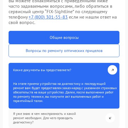
Вы можете ознакомиться с приведенными ниже
часто задаваемыми вопросами, либо обратиться в
сервисный центр “FIX-Sightline” по следующему
телефону
+7 (800) 301-55-83
если не нашли ответ на
свой вопрос.
Общие вопросы
Вопросы по ремонту оптических прицелов
Какие документы вы предоставляете?
На этапе приема устройства на диагностику и последующий
ремонт вам будет предоставлен заказ-наряд с указанием страховых
обязательств на ваше устройство. Далее, после выполнения работ
по ремонту техники, вы получите акт выполненных работ и
гарантийный талон.
Я уже знаю в чем неисправность и какой
ремонт необходим. Для чего проводить
диагностику?