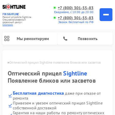
+7 (800) 301-55-83
Ежедневно, с 10:00 до 20:00
FIX-SIGHTLINE
+7 (800) 301-55-83
Ремонт устройств Sightline
Специализированный
Звонок бесплатный по РФ
cервисный центр г.
Смоленск
Мы ремонтируем
Позвонить
енске
Оптический прицел Sightline появление бликов или засветов
Ремонт оптических прицелов Sightline
Оптический прицел
Sightline
Появление бликов или засветов
Бесплатная диагностика
даже при отказе от
ремонта
Привезем и увезем оптический прицел Sightline
собственной доставкой
Гарантия на наши работы по ремонту оптических