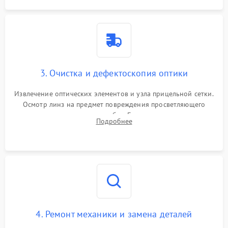
3. Очистка и дефектоскопия оптики
Извлечение оптических элементов и узла прицельной сетки.
Осмотр линз на предмет повреждения просветляющего
покрытия или появления грибка. Бережная очистка стекол
Подробнее
спецрастворами. Проверка целостности гравированной
сетки и модуля ее подсветки.
4. Ремонт механики и замена деталей