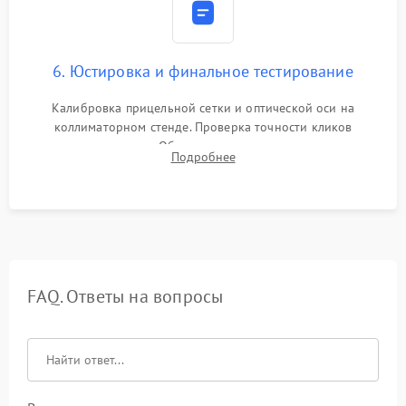
6. Юстировка и финальное тестирование
Калибровка прицельной сетки и оптической оси на
коллиматорном стенде. Проверка точности кликов
механизма поправок. Обязательное испытание прицела на
Подробнее
ударном стенде для проверки устойчивости к отдаче и
гарантии сохранения точки пристрелки.
FAQ. Ответы на вопросы