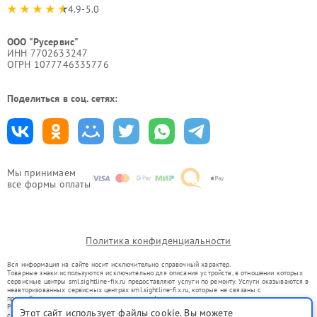
4.9-5.0
ООО "Русервис"
ИНН 7702633247
ОГРН 1077746335776
Поделиться в соц. сетях:
Мы принимаем
все формы оплаты
Политика конфиденциальности
Вся информация на сайте носит исключительно справочный характер.
Товарные знаки используются исключительно для описания устройств, в отношении которых
сервисные центры sml.sightline-fix.ru предоставляют услуги по ремонту. Услуги оказываются в
неавторизованных сервисных центрах sml.sightline-fix.ru, которые не связаны с
правообладателями товарных знаков или их официальными представителями.
Ремонт осуществляется для устройств, уже введенных в гражданский оборот в соответствии
Этот сайт использует файлы cookie. Вы можете
со статьей 1487 ГК РФ.