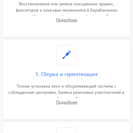
Восстановление или замена изношенных пружин,
фиксаторов и кликовых механизмов в барабанчиках
поправок. Устранение люфтов в трансфокаторе. Замена
Подробнее
поврежденных линз, разбитой сетки или восстановление
контактов в цепи подсветки прицельной марки.
5. Сборка и герметизация
Точная установка линз и оборачивающей системы с
соблюдением центровки. Замена резиновых уплотнителей и
нанесение влагозащитной смазки. Вакуумирование корпуса
Подробнее
и заполнение его осушенным азотом или аргоном для
защиты линз от внутреннего запотевания.