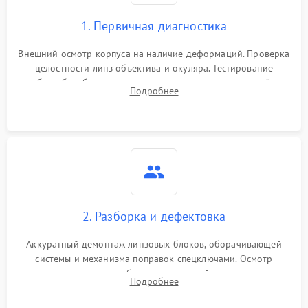
1. Первичная диагностика
Внешний осмотр корпуса на наличие деформаций. Проверка
целостности линз объектива и окуляра. Тестирование
работы барабанчиков ввода поправок, кольца отстройки
Подробнее
параллакса и зума. Выявление сколов, внутренних
загрязнений и нарушений герметичности.
2. Разборка и дефектовка
Аккуратный демонтаж линзовых блоков, оборачивающей
системы и механизма поправок спецключами. Осмотр
внутренних резьбовых соединений, пружин и
Подробнее
уплотнительных колец. Поиск причин люфта, смещения
точки попадания или заклинивания подвижных частей.