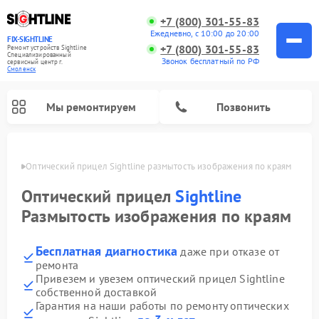
+7 (800) 301-55-83
Ежедневно, с 10:00 до 20:00
FIX-SIGHTLINE
+7 (800) 301-55-83
Ремонт устройств Sightline
Специализированный
Звонок бесплатный по РФ
cервисный центр г.
Смоленск
Мы ремонтируем
Позвонить
енске
Оптический прицел Sightline размытость изображения по краям
Ремонт оптических прицелов Sightline
Оптический прицел
Sightline
Размытость изображения по краям
Бесплатная диагностика
даже при отказе от
ремонта
Привезем и увезем оптический прицел Sightline
собственной доставкой
Гарантия на наши работы по ремонту оптических