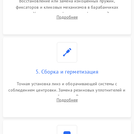
Восстановление или замена изношенных пружин,
фиксаторов и кликовых механизмов в барабанчиках
поправок. Устранение люфтов в трансфокаторе. Замена
Подробнее
поврежденных линз, разбитой сетки или восстановление
контактов в цепи подсветки прицельной марки.
5. Сборка и герметизация
Точная установка линз и оборачивающей системы с
соблюдением центровки. Замена резиновых уплотнителей и
нанесение влагозащитной смазки. Вакуумирование корпуса
Подробнее
и заполнение его осушенным азотом или аргоном для
защиты линз от внутреннего запотевания.