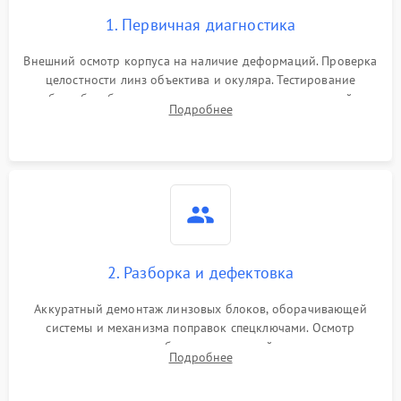
1. Первичная диагностика
Внешний осмотр корпуса на наличие деформаций. Проверка
целостности линз объектива и окуляра. Тестирование
работы барабанчиков ввода поправок, кольца отстройки
Подробнее
параллакса и зума. Выявление сколов, внутренних
загрязнений и нарушений герметичности.
2. Разборка и дефектовка
Аккуратный демонтаж линзовых блоков, оборачивающей
системы и механизма поправок спецключами. Осмотр
внутренних резьбовых соединений, пружин и
Подробнее
уплотнительных колец. Поиск причин люфта, смещения
точки попадания или заклинивания подвижных частей.