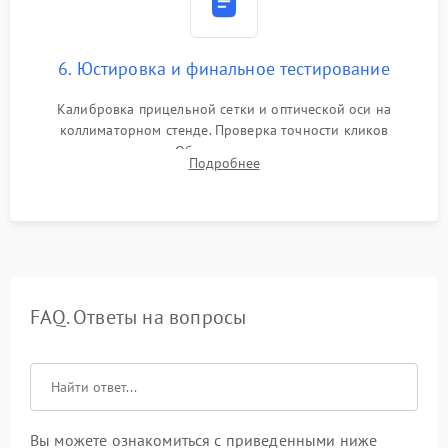
6. Юстировка и финальное тестирование
Калибровка прицельной сетки и оптической оси на
коллиматорном стенде. Проверка точности кликов
механизма поправок. Обязательное испытание прицела на
Подробнее
ударном стенде для проверки устойчивости к отдаче и
гарантии сохранения точки пристрелки.
FAQ. Ответы на вопросы
Вы можете ознакомиться с приведенными ниже