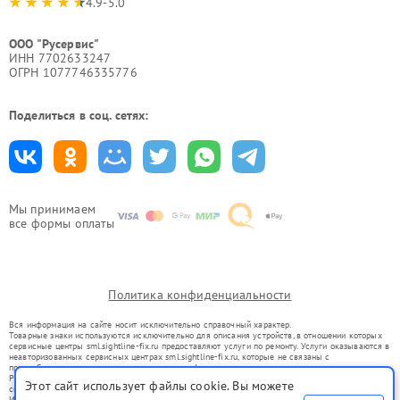
4.9-5.0
ООО "Русервис"
ИНН 7702633247
ОГРН 1077746335776
Поделиться в соц. сетях:
Мы принимаем
все формы оплаты
Политика конфиденциальности
Вся информация на сайте носит исключительно справочный характер.
Товарные знаки используются исключительно для описания устройств, в отношении которых
сервисные центры sml.sightline-fix.ru предоставляют услуги по ремонту. Услуги оказываются в
неавторизованных сервисных центрах sml.sightline-fix.ru, которые не связаны с
правообладателями товарных знаков или их официальными представителями.
Ремонт осуществляется для устройств, уже введенных в гражданский оборот в соответствии
Этот сайт использует файлы cookie. Вы можете
со статьей 1487 ГК РФ.
Использование товарных знаков не преследует цели индивидуализации услуг или введения