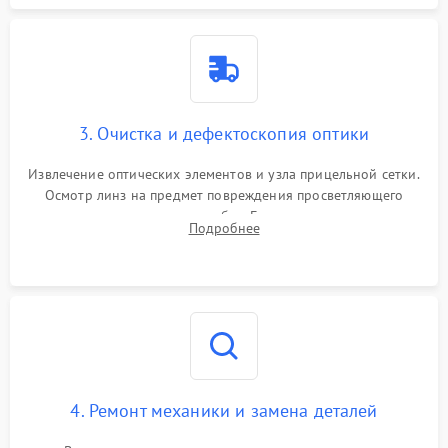
3. Очистка и дефектоскопия оптики
Извлечение оптических элементов и узла прицельной сетки.
Осмотр линз на предмет повреждения просветляющего
покрытия или появления грибка. Бережная очистка стекол
Подробнее
спецрастворами. Проверка целостности гравированной
сетки и модуля ее подсветки.
4. Ремонт механики и замена деталей