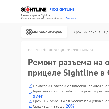
FIX-SIGHTLINE
Ремонт устройств Sightline
Специализированный cервисный центр г.
Смоленск
Мы ремонтируем
Срочный ремонт
Це
Ремонт оптических прицелов Sightline
ghtline в Смоленске
Оптический прицел Sightline ремонт разъема
Ремонт разъема на 
прицеле Sightline в
Привезем и увезем оптический прицел Sigh
Гарантия на наши работы по ремонту оптич
х лет
Срочный ремонт оптических прицелов Sight
20%
Скидка для вас до