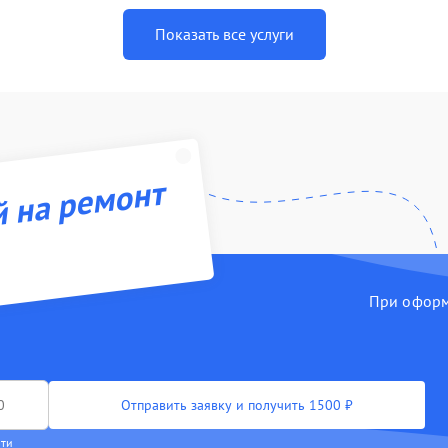
Показать все услуги
й на ремонт
При оформл
Отправить заявку и получить 1500 ₽
сти