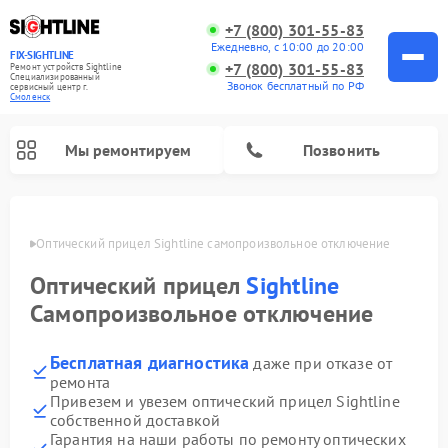
+7 (800) 301-55-83
Ежедневно, с 10:00 до 20:00
FIX-SIGHTLINE
+7 (800) 301-55-83
Ремонт устройств Sightline
Специализированный
Звонок бесплатный по РФ
cервисный центр г.
Смоленск
Мы ремонтируем
Позвонить
енске
Оптический прицел Sightline самопроизвольное отключение
Ремонт оптических прицелов Sightline
Оптический прицел
Sightline
Самопроизвольное отключение
Бесплатная диагностика
даже при отказе от
ремонта
Привезем и увезем оптический прицел Sightline
собственной доставкой
Гарантия на наши работы по ремонту оптических