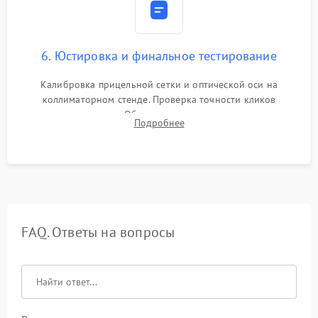
6. Юстировка и финальное тестирование
Калибровка прицельной сетки и оптической оси на
коллиматорном стенде. Проверка точности кликов
механизма поправок. Обязательное испытание прицела на
Подробнее
ударном стенде для проверки устойчивости к отдаче и
гарантии сохранения точки пристрелки.
FAQ. Ответы на вопросы