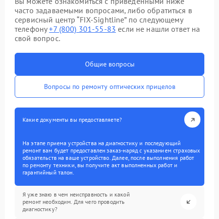
Вы можете ознакомиться с приведенными ниже
часто задаваемыми вопросами, либо обратиться в
сервисный центр “FIX-Sightline” по следующему
телефону
+7 (800) 301-55-83
если не нашли ответ на
свой вопрос.
Общие вопросы
Вопросы по ремонту оптических прицелов
Какие документы вы предоставляете?
На этапе приема устройства на диагностику и последующий
ремонт вам будет предоставлен заказ-наряд с указанием страховых
обязательств на ваше устройство. Далее, после выполнения работ
по ремонту техники, вы получите акт выполненных работ и
гарантийный талон.
Я уже знаю в чем неисправность и какой
ремонт необходим. Для чего проводить
диагностику?