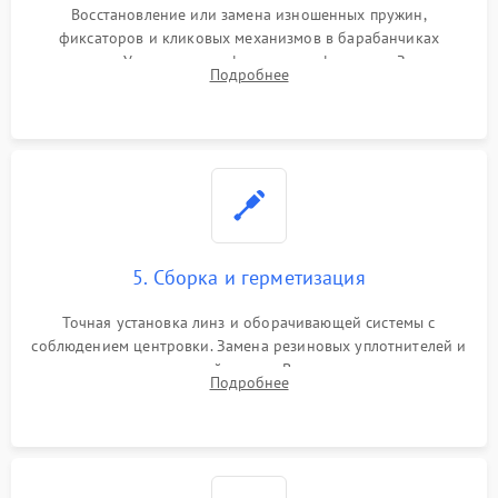
Восстановление или замена изношенных пружин,
фиксаторов и кликовых механизмов в барабанчиках
поправок. Устранение люфтов в трансфокаторе. Замена
Подробнее
поврежденных линз, разбитой сетки или восстановление
контактов в цепи подсветки прицельной марки.
5. Сборка и герметизация
Точная установка линз и оборачивающей системы с
соблюдением центровки. Замена резиновых уплотнителей и
нанесение влагозащитной смазки. Вакуумирование корпуса
Подробнее
и заполнение его осушенным азотом или аргоном для
защиты линз от внутреннего запотевания.