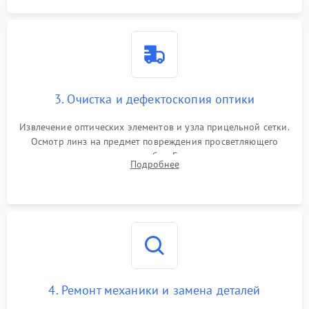
3. Очистка и дефектоскопия оптики
Извлечение оптических элементов и узла прицельной сетки.
Осмотр линз на предмет повреждения просветляющего
покрытия или появления грибка. Бережная очистка стекол
Подробнее
спецрастворами. Проверка целостности гравированной
сетки и модуля ее подсветки.
4. Ремонт механики и замена деталей