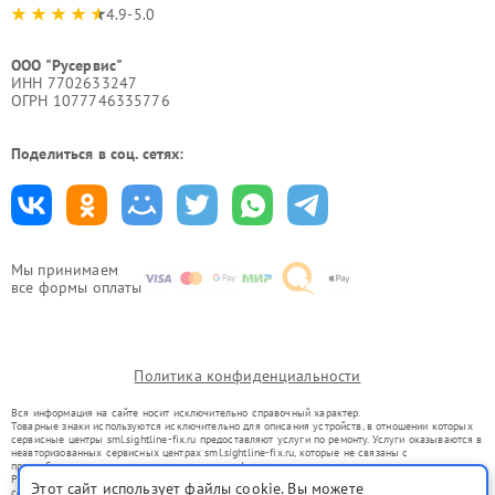
4.9-5.0
ООО "Русервис"
ИНН 7702633247
ОГРН 1077746335776
Поделиться в соц. сетях:
Мы принимаем
все формы оплаты
Политика конфиденциальности
Вся информация на сайте носит исключительно справочный характер.
Товарные знаки используются исключительно для описания устройств, в отношении которых
сервисные центры sml.sightline-fix.ru предоставляют услуги по ремонту. Услуги оказываются в
неавторизованных сервисных центрах sml.sightline-fix.ru, которые не связаны с
правообладателями товарных знаков или их официальными представителями.
Ремонт осуществляется для устройств, уже введенных в гражданский оборот в соответствии
Этот сайт использует файлы cookie. Вы можете
со статьей 1487 ГК РФ.