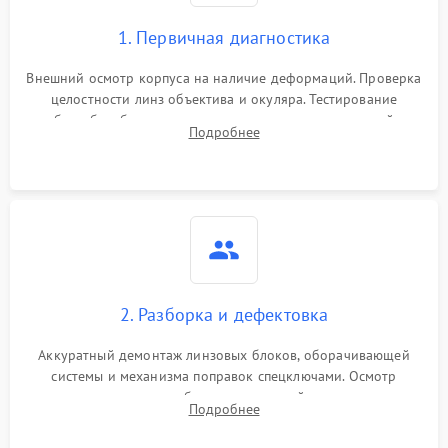
1. Первичная диагностика
Внешний осмотр корпуса на наличие деформаций. Проверка
целостности линз объектива и окуляра. Тестирование
работы барабанчиков ввода поправок, кольца отстройки
Подробнее
параллакса и зума. Выявление сколов, внутренних
загрязнений и нарушений герметичности.
2. Разборка и дефектовка
Аккуратный демонтаж линзовых блоков, оборачивающей
системы и механизма поправок спецключами. Осмотр
внутренних резьбовых соединений, пружин и
Подробнее
уплотнительных колец. Поиск причин люфта, смещения
точки попадания или заклинивания подвижных частей.