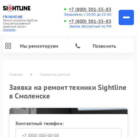
+7 (800) 301-55-83
Ежедневно, с 10:00 до 20:00
FIX-SIGHTLINE
+7 (800) 301-55-83
Ремонт устройств Sightline
Специализированный
Звонок бесплатный по РФ
cервисный центр г.
Смоленск
Мы ремонтируем
Позвонить
Главная
Заявка на ремонт
Ремонт оптических прицелов Sightline
Заявка на ремонт техники Sightline
в Смоленске
Контактный телефон: